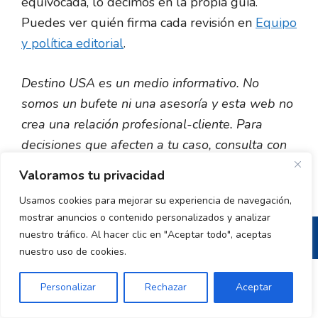
equivocada, lo decimos en la propia guía.
Puedes ver quién firma cada revisión en
Equipo
y política editorial
.
Destino USA es un medio informativo. No
somos un bufete ni una asesoría y esta web no
crea una relación profesional-cliente. Para
decisiones que afecten a tu caso, consulta con
un profesional acreditado.
Valoramos tu privacidad
Usamos cookies para mejorar su experiencia de navegación,
mostrar anuncios o contenido personalizados y analizar
nuestro tráfico. Al hacer clic en "Aceptar todo", aceptas
nuestro uso de cookies.
© 2026 DestinoUSA.com: Información para vivir y
Personalizar
Rechazar
Aceptar
emigrar a Estados Unidos