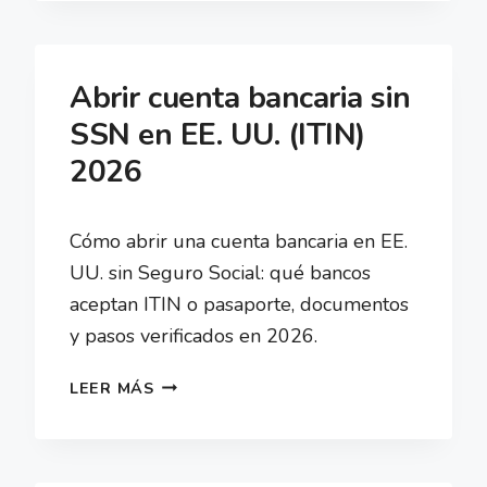
EL
ACTA
DE
Abrir cuenta bancaria sin
NACIMIENTO
SSN en EE. UU. (ITIN)
MEXICANA
2026
EN
ESTADOS
UNIDOS
Cómo abrir una cuenta bancaria en EE.
EN
UU. sin Seguro Social: qué bancos
LÍNEA
aceptan ITIN o pasaporte, documentos
y pasos verificados en 2026.
ABRIR
LEER MÁS
CUENTA
BANCARIA
SIN