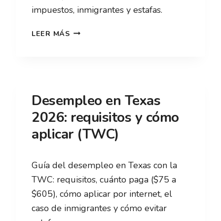
impuestos, inmigrantes y estafas.
DESEMPLEO
LEER MÁS
EN
CALIFORNIA
2026:
REQUISITOS
Desempleo en Texas
Y
2026: requisitos y cómo
CÓMO
aplicar (TWC)
APLICAR
Guía del desempleo en Texas con la
TWC: requisitos, cuánto paga ($75 a
$605), cómo aplicar por internet, el
caso de inmigrantes y cómo evitar