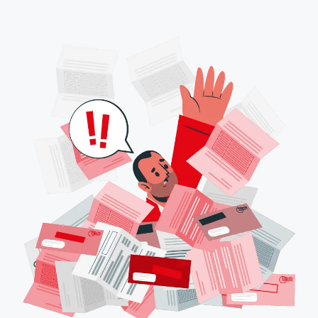
NI
CRÉDITO:
GUÍA
2026
EN
EE.
UU.