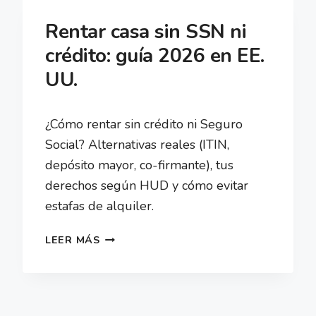
SSN
Rentar casa sin SSN ni
EN
crédito: guía 2026 en EE.
EE.
UU.
UU.
(ITIN)
2026
¿Cómo rentar sin crédito ni Seguro
Social? Alternativas reales (ITIN,
depósito mayor, co-firmante), tus
derechos según HUD y cómo evitar
estafas de alquiler.
RENTAR
LEER MÁS
CASA
SIN
SSN