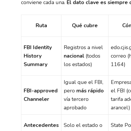
conviene cada una.
El dato clave es siempre 
Ruta
Qué cubre
Cóm
FBI Identity
Registros a nivel
edo.cjis
History
nacional
(todos
correo (
Summary
los estados)
1164)
Igual que el FBI,
Empresa
FBI-approved
pero
más rápido
el FBI (
Channeler
vía tercero
tarifa a
aprobado
arancel)
Antecedentes
Solo el estado o
State Pol