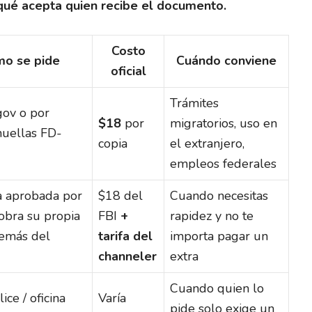
qué acepta quien recibe el documento.
Costo
o se pide
Cuándo conviene
oficial
Trámites
.gov o por
$18
por
migratorios, uso en
huellas FD-
copia
el extranjero,
empleos federales
 aprobada por
$18 del
Cuando necesitas
cobra su propia
FBI
+
rapidez y no te
demás del
tarifa del
importa pagar un
channeler
extra
Cuando quien lo
ice / oficina
Varía
pide solo exige un