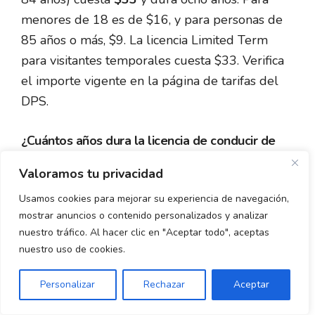
menores de 18 es de $16, y para personas de
85 años o más, $9. La licencia Limited Term
para visitantes temporales cuesta $33. Verifica
el importe vigente en la página de tarifas del
DPS.
¿Cuántos años dura la licencia de conducir de
Texas?
Valoramos tu privacidad
La licencia estándar de adultos (18 a 84 años)
Usamos cookies para mejorar su experiencia de navegación,
dura
ocho años
. La de personas de 85 o más
mostrar anuncios o contenido personalizados y analizar
nuestro tráfico. Al hacer clic en "Aceptar todo", aceptas
dura dos años. La licencia Limited Term para
nuestro uso de cookies.
visitantes temporales vence cuando termina tu
periodo de presencia legal (o en un año si tu
Personalizar
Rechazar
Aceptar
estatus es «duration of status»).