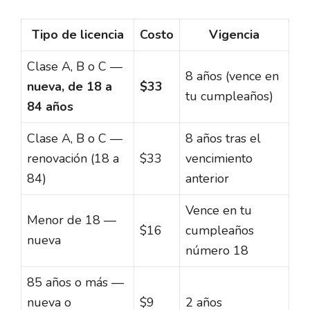
Tipo de licencia
Costo
Vigencia
Clase A, B o C —
8 años (vence en
nueva, de 18 a
$33
tu cumpleaños)
84 años
Clase A, B o C —
8 años tras el
renovación (18 a
$33
vencimiento
84)
anterior
Vence en tu
Menor de 18 —
$16
cumpleaños
nueva
número 18
85 años o más —
nueva o
$9
2 años