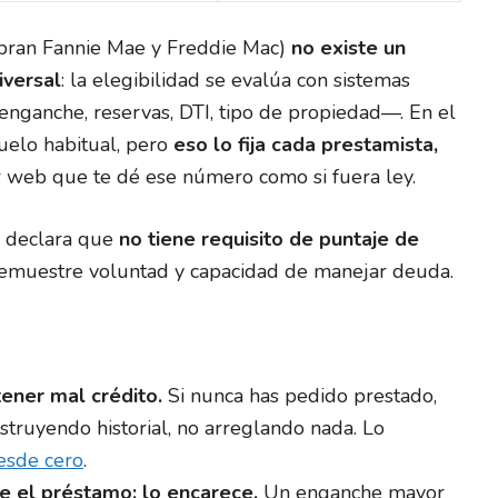
pran Fannie Mae y Freddie Mac)
no existe un
iversal
: la elegibilidad se evalúa con sistemas
enganche, reservas, DTI, tipo de propiedad—. En el
elo habitual, pero
eso lo fija cada prestamista,
r web que te dé ese número como si fuera ley.
 declara que
no tiene requisito de puntaje de
 demuestre voluntad y capacidad de manejar deuda.
ener mal crédito.
Si nunca has pedido prestado,
struyendo historial, no arreglando nada. Lo
esde cero
.
e el préstamo: lo encarece.
Un enganche mayor