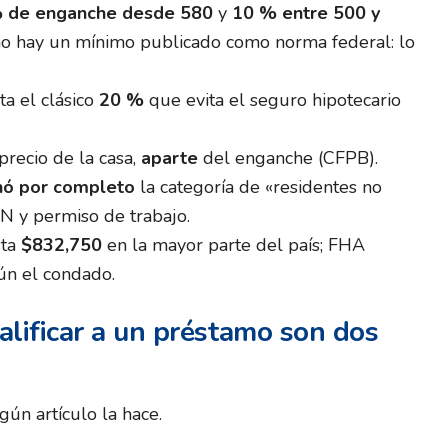
% de enganche desde 580
y
10 % entre 500 y
no hay un mínimo publicado como norma federal: lo
a el clásico
20 %
que evita el seguro hipotecario
precio de la casa,
aparte
del enganche (CFPB).
nó por completo
la categoría de «residentes no
N y permiso de trabajo.
sta
$832,750
en la mayor parte del país; FHA
n el condado.
calificar a un préstamo son dos
gún artículo la hace.