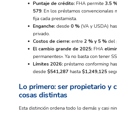
Puntaje de crédito:
FHA permite
3.5 
579
. En los préstamos convencionales 
fija cada prestamista.
Enganche:
desde
0 %
(VA y USDA) hast
privado.
Costos de cierre:
entre
2 % y 5 %
del 
El cambio grande de 2025:
FHA
elimi
permanentes». Ya no basta con tener SS
Límites 2026:
préstamo
conforming
ha
desde
$541,287
hasta
$1,249,125
segú
Lo primero: ser propietario y 
cosas distintas
Esta distinción ordena todo lo demás y casi nin