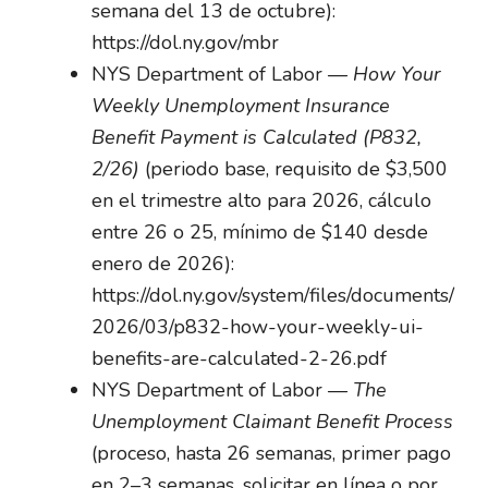
semana del 13 de octubre):
https://dol.ny.gov/mbr
NYS Department of Labor —
How Your
Weekly Unemployment Insurance
Benefit Payment is Calculated (P832,
2/26)
(periodo base, requisito de $3,500
en el trimestre alto para 2026, cálculo
entre 26 o 25, mínimo de $140 desde
enero de 2026):
https://dol.ny.gov/system/files/documents/
2026/03/p832-how-your-weekly-ui-
benefits-are-calculated-2-26.pdf
NYS Department of Labor —
The
Unemployment Claimant Benefit Process
(proceso, hasta 26 semanas, primer pago
en 2–3 semanas, solicitar en línea o por