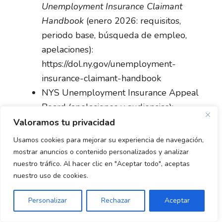
Unemployment Insurance Claimant
Handbook
(enero 2026: requisitos,
periodo base, búsqueda de empleo,
apelaciones):
https://dol.ny.gov/unemployment-
insurance-claimant-handbook
NYS Unemployment Insurance Appeal
Board (apelaciones y audiencias):
https://uiappeals.ny.gov/
Valoramos tu privacidad
Comisión Federal de Comercio (FTC) —
Usamos cookies para mejorar su experiencia de navegación,
Reporte el fraude
(en español):
mostrar anuncios o contenido personalizados y analizar
https://reportefraude.ftc.gov
nuestro tráfico. Al hacer clic en "Aceptar todo", aceptas
nuestro uso de cookies.
Personalizar
Rechazar
Aceptar