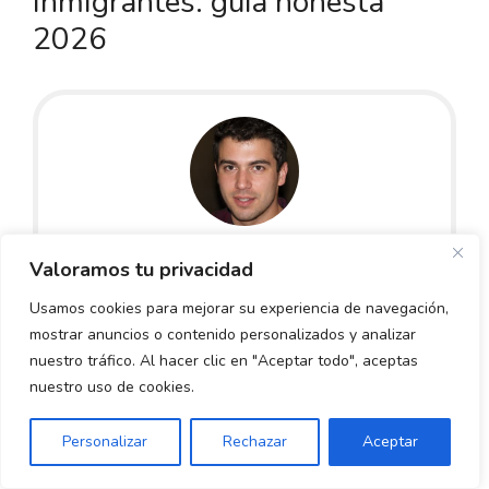
inmigrantes: guía honesta
2026
Diego García
Valoramos tu privacidad
Abogado especialista en derecho financiero
Usamos cookies para mejorar su experiencia de navegación,
e internacional
mostrar anuncios o contenido personalizados y analizar
Doble grado en Derecho y Administración
nuestro tráfico. Al hacer clic en "Aceptar todo", aceptas
de Empresas. LLM en derecho internacional.
nuestro uso de cookies.
Máster en asesoría fiscal. Ayudo a personas
Personalizar
Rechazar
Aceptar
a cumplir requisitos y trámites.