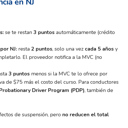
ncia en NJ
s:
se te restan
3 puntos
automáticamente (crédito
por NJ:
resta
2 puntos
, solo una vez
cada 5 años
y
mpletarlo. El proveedor notifica a la MVC (no
sta
3 puntos
menos si la MVC te lo ofrece por
iva de $75 más el costo del curso. Para conductores
Probationary Driver Program (PDP)
, también de
efectos de suspensión, pero
no reducen el total