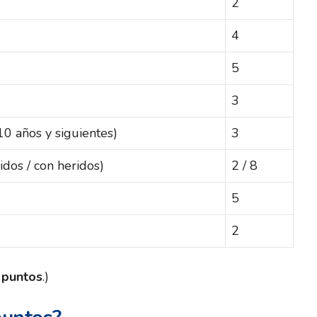
2
4
5
3
10 años y siguientes)
3
idos / con heridos)
2 / 8
5
2
 puntos
.)