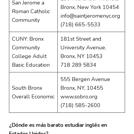
San Jerome a
Bronx, New York 10454
Roman Catholic
info@saintjeromenyc.org
Community
(718) 665-5533
CUNY: Bronx
181st Street and
Community
University Avenue,
College Adult
Bronx, NY 10453
Basic Education
718 289 5834
555 Bergen Avenue
South Bronx
Bronx, NY, 10455
Overall Economic
www.sobro.org
(718) 585-2600
¿Dónde es más barato estudiar inglés en
Estados Unidos?