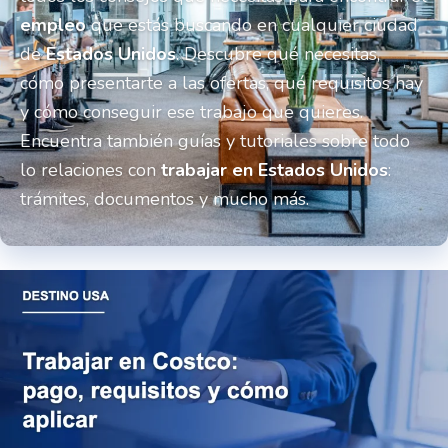
empleo
que estás buscando en cualquier ciudad
de
Estados Unidos
. Descubre qué necesitas,
cómo presentarte a las ofertas, qué requisitos hay
y cómo conseguir ese trabajo que quieres.
Encuentra también guías y tutoriales sobre todo
lo relaciones con
trabajar en Estados Unidos
:
trámites, documentos y mucho más.