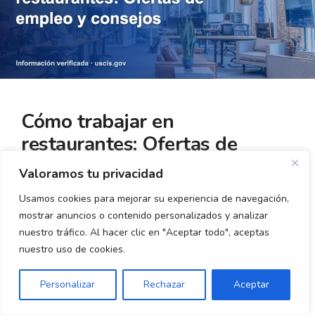
Cómo trabajar en
restaurantes: Ofertas de
empleo y consejos
Valoramos tu privacidad
Usamos cookies para mejorar su experiencia de navegación,
A los estadounidenses les encanta comer fuera
mostrar anuncios o contenido personalizados y analizar
y pueden satisfacer este deseo en los miles de
nuestro tráfico. Al hacer clic en "Aceptar todo", aceptas
nuestro uso de cookies.
restaurantes que existen en cada esquina. Por
esta razón, los restaurantes son una de las más
Personalizar
Rechazar
Aceptar
grandes industrias en el país que continúa
creciendo